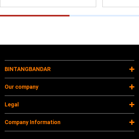
BINTANGBANDAR
Our company
Legal
Company Information