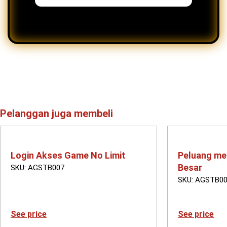
Pelanggan juga membeli
Login Akses Game No Limit
Peluang me
Besar
SKU: AGSTB007
SKU: AGSTB0
See price
See price